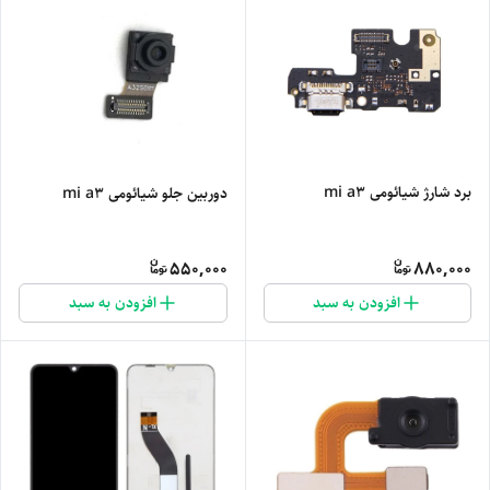
برد شارژ شیائومی mi a3
دوربین جلو شیائومی mi a3
550,000
880,000
افزودن به سبد
افزودن به سبد