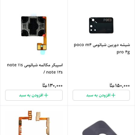
شیشه دوربین شیائومی poco m4
pro 4g
اسپیکر مکالمه شیائومی note 11s
/ note 12s
130,000
150,000
افزودن به سبد
افزودن به سبد