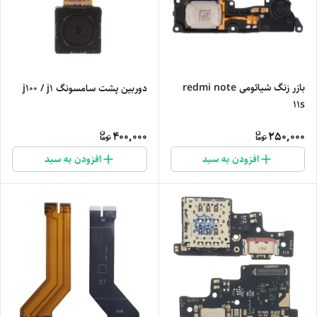
بازر زنگ شیائومی redmi note
دوربین پشت سامسونگ j100 / j1
11s
400,000
250,000
افزودن به سبد
افزودن به سبد