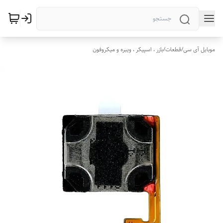
موبایل آی سی
/
قطعات
/
بازر ، اسپیکر ، ویبره و میکروفون