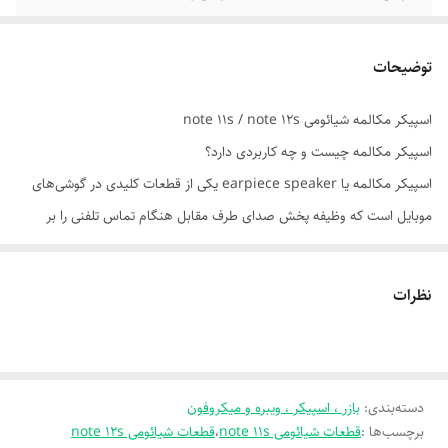
مدل های مشابه
note 11 4g / note 11s / note 12s
توضیحات
اسپیکر مکالمه شیائومی note 11s / note 12s
اسپیکر مکالمه چیست و چه کاربردی دارد؟
اسپیکر مکالمه یا earpiece speaker یکی از قطعات کلیدی در گوشی‌های
موبایل است که وظیفه پخش صدای طرف مقابل هنگام تماس تلفنی را بر
عهده دارد. این قطعه کوچک معمولاً در بالای نمایشگر و کنار دوربین سلفی قرار
می‌گیرد و برخلاف اسپیکر اصلی (بلندگوی پایین گوشی)، فقط در زمان مکالمه
نظرات
فعال می‌شود.
---
✅ عملکرد اسپیکر مکالمه:
دسته‌بندی
:
بازر ، اسپیکر ، ویبره و میکروفون
- تبدیل سیگنال‌های صوتی دیجیتال به امواج صوتی قابل شنیدن
برچسب‌ها :
قطعات شیائومی note 11s
،
قطعات شیائومی note 12s
- پخش صدای تماس با وضوح بالا و نویز کم