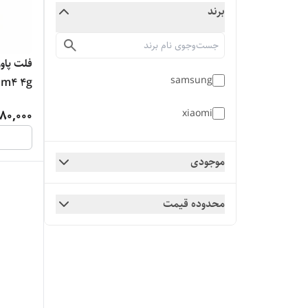
برند
samsung
o m4 4g
xiaomi
80,000
موجودی
محدوده قیمت