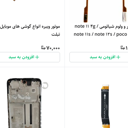
فلت پاور و ولوم شیائومی note 11 4g /
موتور ویبره انواع گوشی های موبایل 
note 11s / note 12s / poc
تبلت
70,000
1
افزودن به سبد
افزودن به سبد