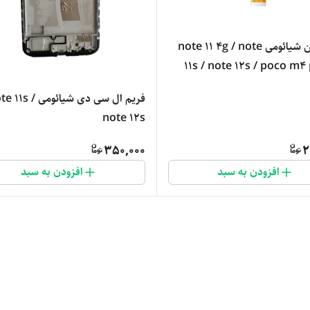
فلت مین شیائومی note 11 4g / note
11s / note 12s / poco m4
فریم ال سی دی شیائومی 1s
note 12s
350,000
2
افزودن به سبد
افزودن به سبد