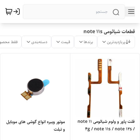
قطعات شیائومی note 11s
پربازدیدترین
برندها
قیمت
دسته‌بندی
فقط محصول
فلت پاور و ولوم شیائومی note 11
موتور ویبره انواع گوشی های موبایل
4g / note 11s / note 12s /
و تبلت
poco m4 4g