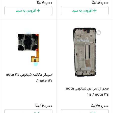
70,000
180,000
افزودن به سبد
افزودن به سبد
اسپیکر مکالمه شیائومی note 11s
/ note 12s
فریم ال سی دی شیائومی note
11s / note 12s
130,000
350,000