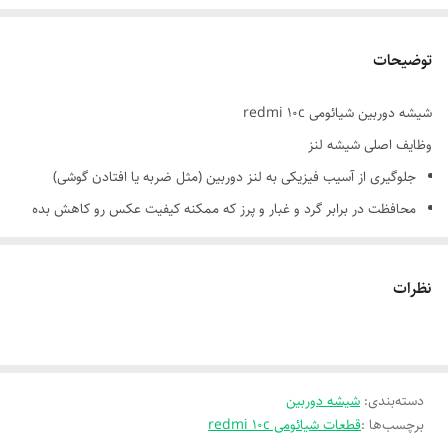
توضیحات
شیشه دوربین شیائومی redmi 10c
وظایف اصلی شیشه لنز
جلوگیری از آسیب فیزیکی به لنز دوربین (مثل ضربه یا افتادن گوشی)
محافظت در برابر گرد و غبار و پرز که ممکنه کیفیت عکس رو کاهش بده
مانع ورود رطوبت و آب به لنز حساس دوربین
حفظ شفافیت تصویر با جلوگیری از خراش یا ساییدگی روی لنز
نظرات
💡 جنس شیشه لنز
معمولاً از شیشه‌های مقاوم حرارت‌دیده ساخته می‌شه که در برابر فشار و
دسته‌بندی
:
خراش مقاوم‌ان.
شیشه دوربین
برچسب‌ها :
قطعات شیائومی redmi 10c
برخی مدل‌ها از شیشه‌های ضد بازتاب (Anti-reflective) استفاده می‌کنن