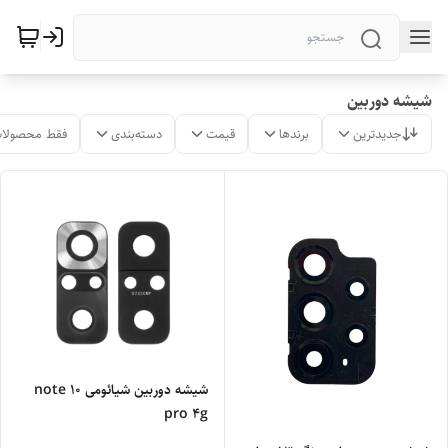
شیشه دوربین
جدیدترین
برندها
قیمت
دسته‌بندی
فقط محصولات
شیشه دوربین شیائومی note 10
pro 4g