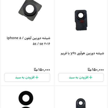
شیشه دوربین آیفون iphone 5 /
5s / se 2016
شیشه دوربین هوآوی y6s با فریم
150,000
150,000
افزودن به سبد
افزودن به سبد