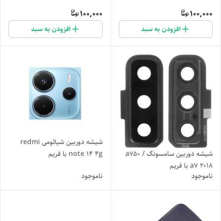
100,000
100,000
افزودن به سبد
افزودن به سبد
شیشه دوربین شیائومی redmi
note 14 4g با فریم
شیشه دوربین سامسونگ a750 /
a7 2018 با فریم
ناموجود
ناموجود