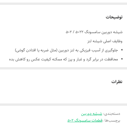
توضیحات
شیشه دوربین سامسونگ a02 / a022
وظایف اصلی شیشه لنز
جلوگیری از آسیب فیزیکی به لنز دوربین (مثل ضربه یا افتادن گوشی)
محافظت در برابر گرد و غبار و پرز که ممکنه کیفیت عکس رو کاهش بده
مانع ورود رطوبت و آب به لنز حساس دوربین
حفظ شفافیت تصویر با جلوگیری از خراش یا ساییدگی روی لنز
نظرات
💡 جنس شیشه لنز
معمولاً از شیشه‌های مقاوم حرارت‌دیده ساخته می‌شه که در برابر فشار و
دسته‌بندی
:
خراش مقاوم‌ان.
شیشه دوربین
برچسب‌ها :
قطعات سامسونگ a02
برخی مدل‌ها از شیشه‌های ضد بازتاب (Anti-reflective) استفاده می‌کنن