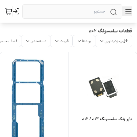
قطعات سامسونگ a02
پربازدیدترین
برندها
قیمت
دسته‌بندی
فقط محصول
بازر زنگ سامسونگ a12 / a13