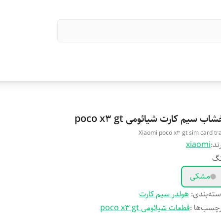
اب سیم کارت شیائومی poco x3 gt
Xiaomi poco x3 gt sim card tr
ند:
xiaomi
نگ
مشکی
ته‌بندی
:
هولدر سیم کارت
چسب‌ها :
قطعات شیائومی poco x3 gt