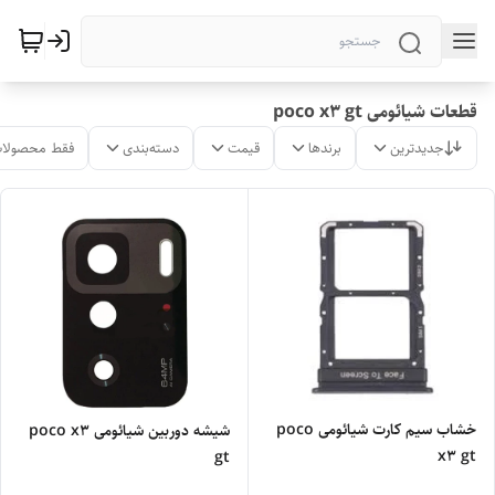
قطعات شیائومی poco x3 gt
جدیدترین
برندها
قیمت
دسته‌بندی
فقط محصولات
خشاب سیم کارت شیائومی poco
شیشه دوربین شیائومی poco x3
x3 gt
gt