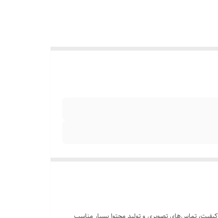
گاپیکسلی با قابلیت فیلم‌برداری 1080p@60fps است که برای ثبت تصاویر باکیفیت، تماس‌های تصویری و تولید محتوا بسیار مناسب