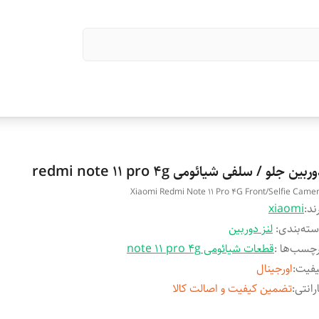
ربین جلو / سلفی شیائومی redmi note 11 pro 4g
Xiaomi Redmi Note 11 Pro 4G Front/Selfie Came
ند:
xiaomi
ته‌بندی
:
لنز دوربین
چسب‌ها :
قطعات شیائومی note 11 pro 4g
یفیت
:
اورجینال
رانتی
:
تضمین کیفیت و اصالت کالا