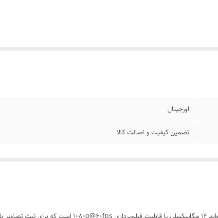
اورجینال
تضمین کیفیت و اصالت کالا
دوربین سلفی شیائومی Redmi Note 11 Pro 4G دارای لنز واید 16 م