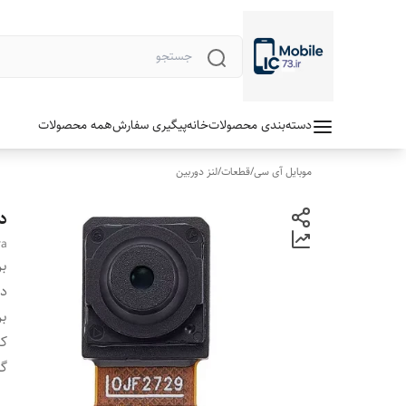
دسته‌بندی محصولات
خانه
پیگیری سفارش
همه محصولات
موبایل آی سی
/
قطعات
/
لنز دوربین
دو
ra
بر
دس
بر
ک
گا