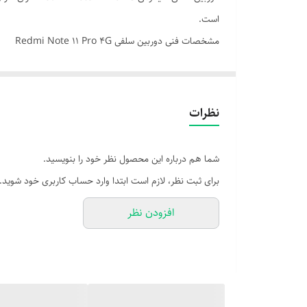
است.
مشخصات فنی دوربین سلفی Redmi Note 11 Pro 4G
| نوع لنز | واید (Wide)
| رزولوشن | 16 مگاپیکسل
نظرات
| کیفیت فیلم‌برداری | Full HD با نرخ 60 فریم بر ثانیه
| فوکوس | ثابت (Fixed Focus)
شما هم درباره این محصول نظر خود را بنویسید.
| پردازش تصویر | توسط تراشه MediaTek Helio G96
برای ثبت نظر، لازم است ابتدا وارد حساب کاربری خود شوید.
| قابلیت‌های نرم‌افزاری | حالت پرتره، زیباسازی چهره، HDR، تایمر، فیلترهای رنگی
افزودن نظر
| کاربردها | سلفی روزمره، تماس تصویری، کلاس آنلاین، تول
---
🎯 مزایای دوربین سلفی برای کاربران:
- وضوح بالا و رنگ‌های طبیعی برای ثبت تصاویر چهره
- فیلم‌برداری روان با نرخ 60fps برای ویدئوهای حرفه‌ای