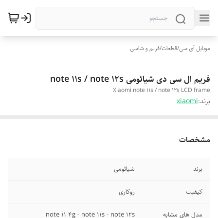
موبایل آی سی
/
قطعات
/
فریم و شاسی
فریم ال سی دی شیائومی note 11s / note 12s
Xiaomi note 11s / note 12s LCD frame
برند:
xiaomi
مشخصات
برند
شیائومی
کیفیت
روکاری
مدل های مشابه
note 11 4g - note 11s - note 12s