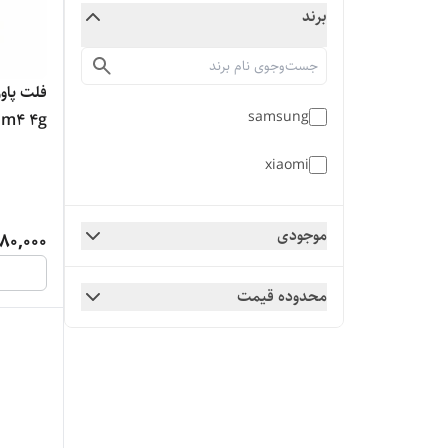
برند
samsung
o m4 4g
xiaomi
موجودی
80,000
محدوده قیمت