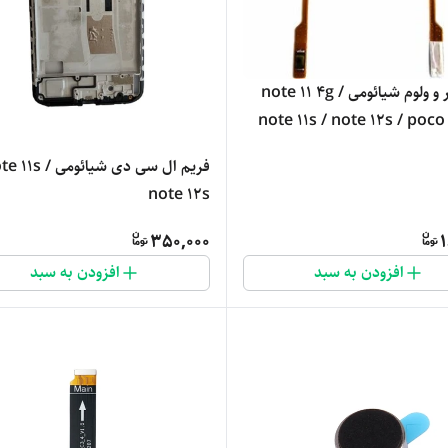
فلت پاور و ولوم شیائومی note 11 4g /
note 11s / note 12s / poc
فریم ال سی دی شیائومی 1s
note 12s
350,000
1
افزودن به سبد
افزودن به سبد