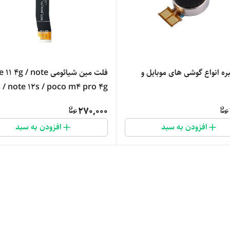
بره انواع گوشی های موبایل و
فلت مین شیائومی  4g / note
s / note 12s / poco m4 pro 4g
270,000
افزودن به سبد
افزودن به سبد