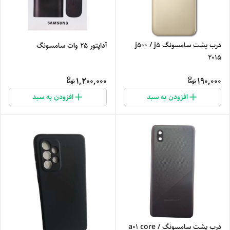
درب پشت سامسونگ j500 / j5
آداپتور 25 وات سامسونگ
2015
1,200,000
190,000
افزودن به سبد
افزودن به سبد
درب پشت سامسونگ a01 core /