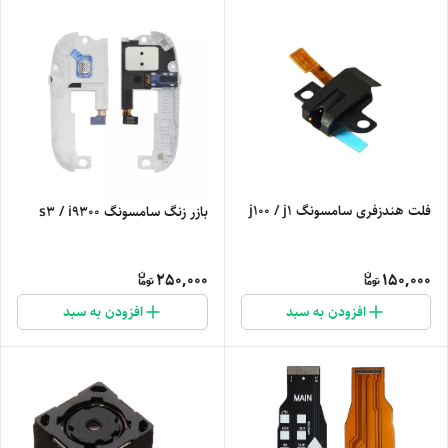
فلت هندزفری سامسونگ j100 / j1
بازر زنگ سامسونگ s3 / i9300
250,000
150,000
افزودن به سبد
افزودن به سبد