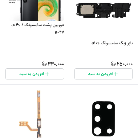
دوربین پشت سامسونگ a04s /
a047
بازر زنگ سامسونگ a10s
330,000
250,000
افزودن به سبد
افزودن به سبد