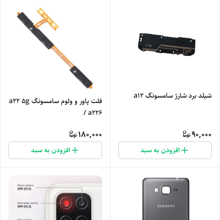
شیلد برد شارژ سامسونگ a12
فلت پاور و ولوم سامسونگ a22 5g
/ a226
180,000
90,000
افزودن به سبد
افزودن به سبد