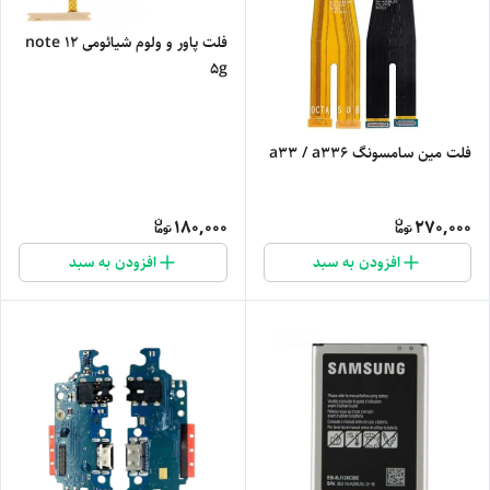
فلت پاور و ولوم شیائومی note 12
5g
فلت مین سامسونگ a33 / a336
180,000
270,000
افزودن به سبد
افزودن به سبد