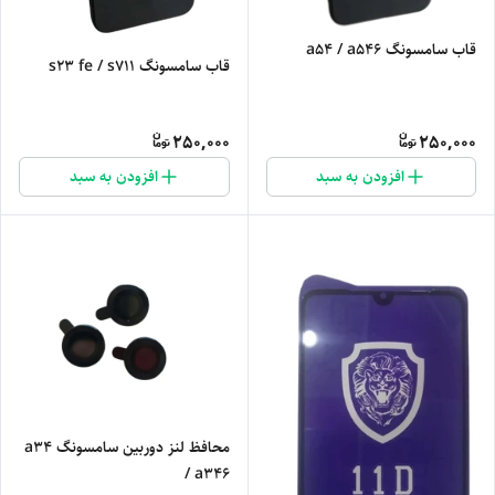
قاب سامسونگ a54 / a546
قاب سامسونگ s23 fe / s711
250,000
250,000
افزودن به سبد
افزودن به سبد
محافظ لنز دوربین سامسونگ a34
/ a346