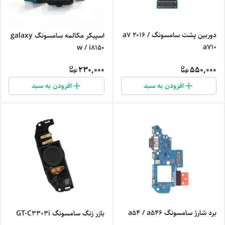
دوربین پشت سامسونگ a7 2016 /
اسپیکر مکالمه سامسونگ galaxy
a710
w / i8150
230,000
550,000
افزودن به سبد
افزودن به سبد
برد شارژ سامسونگ a54 / a546
بازر زنگ سامسونگ GT-C3303i