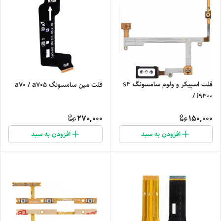
فلت اسپیکر و ولوم سامسونگ s3
فلت مین سامسونگ a70 / a705
/ i9300
270,000
150,000
افزودن به سبد
افزودن به سبد