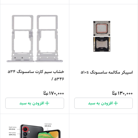
خشاب سیم کارت سامسونگ a34
اسپیکر مکالمه سامسونگ a10s
/ a346
170,000
130,000
افزودن به سبد
افزودن به سبد