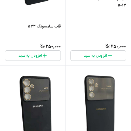
a013
قاب سامسونگ a33
250,000
450,000
افزودن به سبد
افزودن به سبد