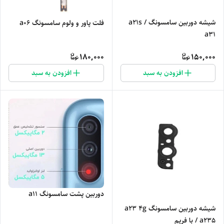
شیشه دوربین سامسونگ a21s /
فلت پاور و ولوم سامسونگ a06
a31
180,000
150,000
افزودن به سبد
افزودن به سبد
دوربین پشت سامسونگ a11
شیشه دوربین سامسونگ a23 4g
/ a235 با فریم