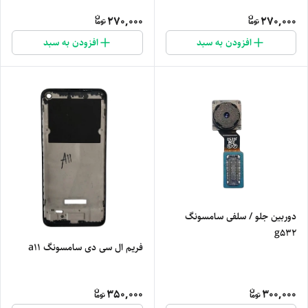
270,000
270,000
افزودن به سبد
افزودن به سبد
دوربین جلو / سلفی سامسونگ
g532
فریم ال سی دی سامسونگ a11
350,000
300,000