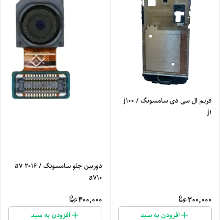
فریم ال سی دی سامسونگ j100 /
j1
دوربین جلو سامسونگ a7 2016 /
a710
400,000
200,000
افزودن به سبد
افزودن به سبد