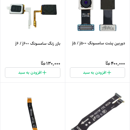
دوربین پشت سامسونگ j5 / j500
بازر زنگ سامسونگ j6 / j600
130,000
400,000
افزودن به سبد
افزودن به سبد