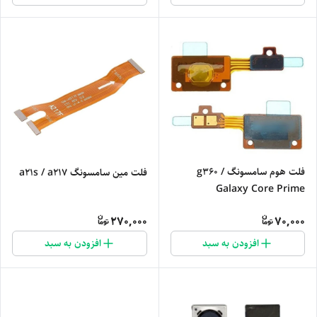
فلت هوم سامسونگ g360 /
فلت مین سامسونگ a21s / a217
Galaxy Core Prime
270,000
70,000
افزودن به سبد
افزودن به سبد