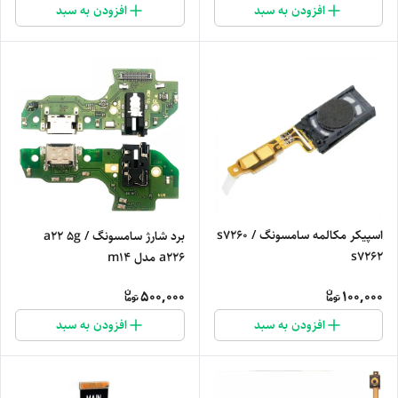
افزودن به سبد
افزودن به سبد
اسپیکر مکالمه سامسونگ s7260 /
برد شارژ سامسونگ a22 5g /
s7262
a226 مدل m14
500,000
100,000
افزودن به سبد
افزودن به سبد