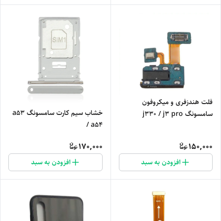
فلت هندزفری و میکروفون
خشاب سیم کارت سامسونگ a53
سامسونگ j330 / j3 pro
/ a54
170,000
150,000
افزودن به سبد
افزودن به سبد