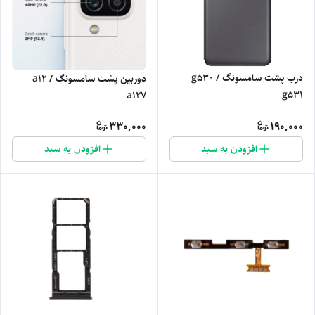
درب پشت سامسونگ g530 /
دوربین پشت سامسونگ a12 /
g531
a127
330,000
190,000
افزودن به سبد
افزودن به سبد