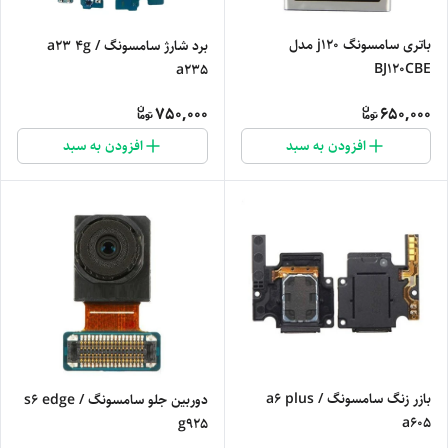
باتری سامسونگ j120 مدل
برد شارژ سامسونگ a23 4g /
BJ120CBE
a235
750,000
650,000
افزودن به سبد
افزودن به سبد
بازر زنگ سامسونگ a6 plus /
دوربین جلو سامسونگ s6 edge /
a605
g925