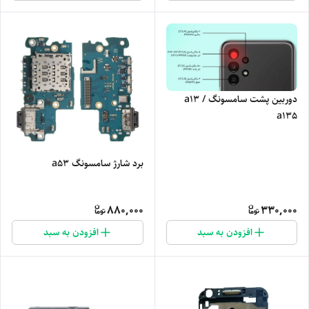
دوربین پشت سامسونگ a13 /
a135
برد شارژ سامسونگ a53
880,000
330,000
افزودن به سبد
افزودن به سبد