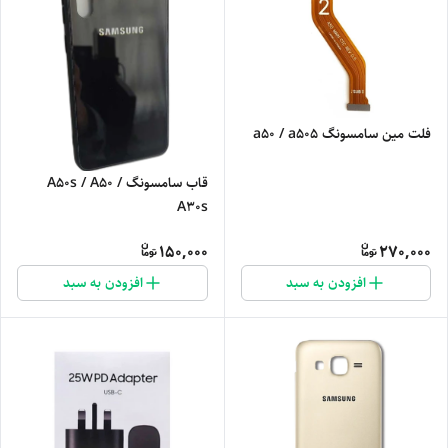
فلت مین سامسونگ a50 / a505
قاب سامسونگ A50s / A50 /
A30s
150,000
270,000
افزودن به سبد
افزودن به سبد