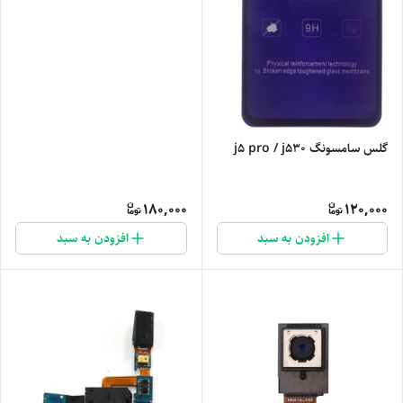
گلس سامسونگ j5 pro / j530
180,000
120,000
افزودن به سبد
افزودن به سبد