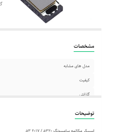
گا
مشخصات
مدل های مشابه
کیفیت
گارانتی
توضیحات
اسپیکر مکالمه سامسونگ a3 2017 / a320