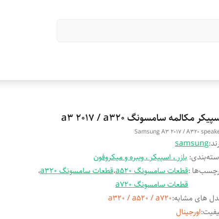
پیکر مکالمه سامسونگ a3 2017 / a320
Samsung A3 2017 / A320 speak
ند:
samsung
ته‌بندی
:
بازر ، اسپیکر ، ویبره و میکروفون
چسب‌ها :
قطعات سامسونگ a520
،
قطعات سامسونگ a320
،
قطعات سامسونگ a720
ل های مشابه
:
a320 / a520 / a720
یفیت
:
اورجینال