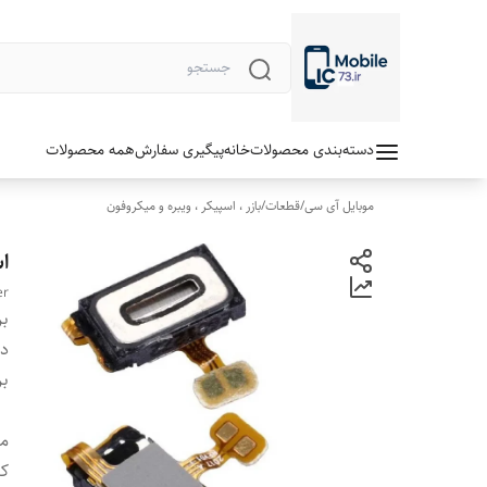
دسته‌بندی محصولات
خانه
پیگیری سفارش
همه محصولات
موبایل آی سی
/
قطعات
/
بازر ، اسپیکر ، ویبره و میکروفون
اس
er
بر
دس
بر
مد
ک