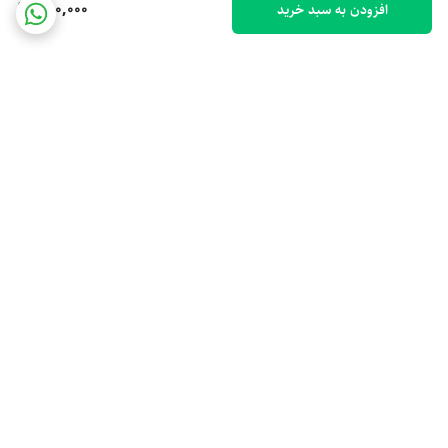
250,000
افزودن به سبد خرید
برگشت به بالا
ارسال ویژه
پشتیبانی 10 صبح تا 9 شب
ضمانت اصالت کالا
رهگیری مرسوله پستی