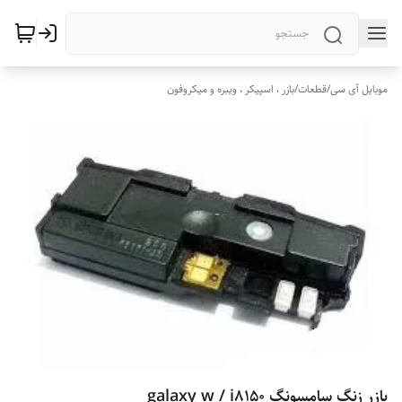
موبایل آی سی
/
قطعات
/
بازر ، اسپیکر ، ویبره و میکروفون
بازر زنگ سامسونگ galaxy w / i8150