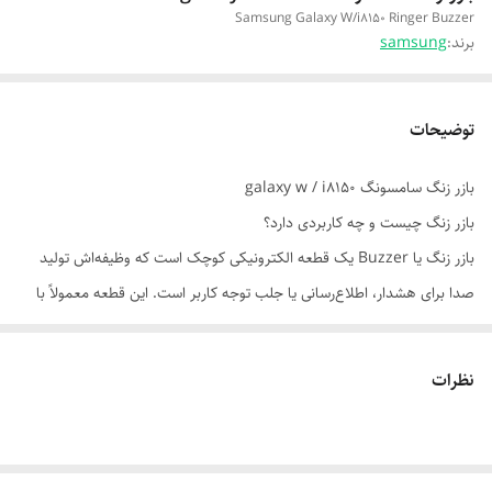
Samsung Galaxy W/i8150 Ringer Buzzer
برند:
samsung
توضیحات
بازر زنگ سامسونگ galaxy w / i8150
بازر زنگ چیست و چه کاربردی دارد؟
بازر زنگ یا Buzzer یک قطعه الکترونیکی کوچک است که وظیفه‌اش تولید
صدا برای هشدار، اطلاع‌رسانی یا جلب توجه کاربر است. این قطعه معمولاً با
ولتاژ DC کار می‌کند.
نحوه عملکرد:
نظرات
وقتی جریان الکتریکی وارد بازر می‌شود، دیافراگم یا صفحه داخلی آن شروع به
لرزش می‌کند و این لرزش باعث تولید صدا می‌شود. بسته به نوع بازر، این صدا
می‌تواند بوق ساده، زنگ هشدار یا حتی موسیقی باشد.