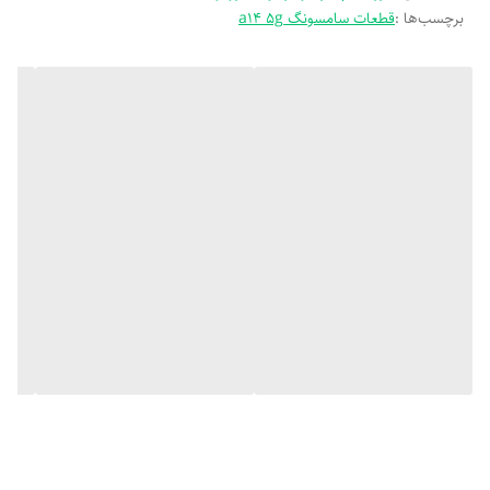
برچسب‌ها :
قطعات سامسونگ a14 5g