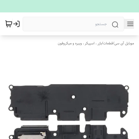
موبایل آی سی
/
قطعات
/
بازر ، اسپیکر ، ویبره و میکروفون