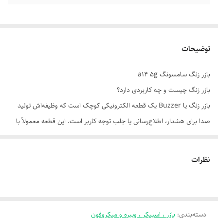
توضیحات
بازر زنگ سامسونگ a14 5g
بازر زنگ چیست و چه کاربردی دارد؟
بازر زنگ یا Buzzer یک قطعه الکترونیکی کوچک است که وظیفه‌اش تولید
صدا برای هشدار، اطلاع‌رسانی یا جلب توجه کاربر است. این قطعه معمولاً با
ولتاژ DC کار می‌کند.
---
نظرات
🔧 نحوه عملکرد:
وقتی جریان الکتریکی وارد بازر می‌شود، دیافراگم یا صفحه داخلی آن شروع به
لرزش می‌کند و این لرزش باعث تولید صدا می‌شود. بسته به نوع بازر، این صدا
دسته‌بندی
:
بازر ، اسپیکر ، ویبره و میکروفون
می‌تواند بوق ساده، زنگ هشدار یا حتی موسیقی باشد.