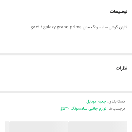
توضیحات
کارتن گوشی سامسونگ مدل g531 / galaxy grand prime
نظرات
دسته‌بندی
:
جعبه موبایل
برچسب‌ها :
لوازم جانبی سامسونگ g530