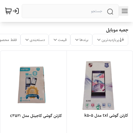
جعبه موبایل
پربازدیدترین
برندها
قیمت
دسته‌بندی
فقط محصول
کارتن گوشی txl مدل k505
کارتن گوشی کاجیتل مدل c3521