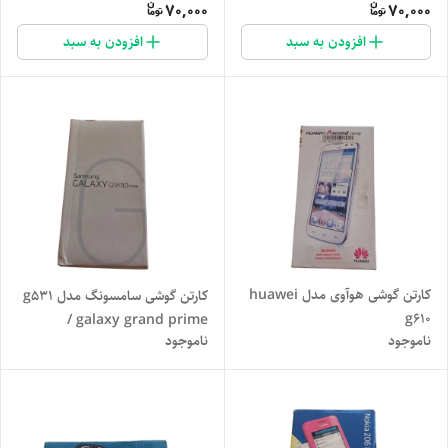
70,000
70,000
افزودن به سبد
افزودن به سبد
کارتن گوشی هوآوی مدل huawei
کارتن گوشی سامسونگ مدل g531
g610
/ galaxy grand prime
ناموجود
ناموجود