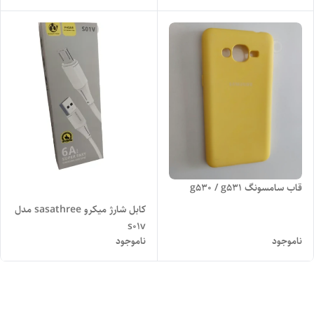
قاب سامسونگ g530 / g531
کابل شارژ میکرو sasathree مدل
s01v
ناموجود
ناموجود