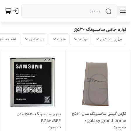
لوازم جانبی سامسونگ g530
پربازدیدترین
برندها
قیمت
دسته‌بندی
فقط محصول
کارتن گوشی سامسونگ مدل g531
باتری سامسونگ g530 مدل
/ galaxy grand prime
BG530BBE
ناموجود
ناموجود