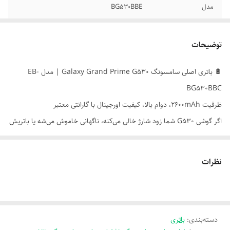
مدل
BG530BBE
توضیحات
🔋 باتری اصلی سامسونگ Galaxy Grand Prime G530 | مدل EB-
BG530BBC
ظرفیت 2600mAh، دوام بالا، کیفیت اورجینال با گارانتی معتبر
اگر گوشی G530 شما زود شارژ خالی می‌کنه، ناگهانی خاموش می‌شه یا باتریش
باد کرده، وقتشه با باتری اصلی مدل EB-BG530BBC جایگزینش کنی. این
باتری با ظرفیت مناسب و کیفیت ساخت بالا، عملکرد گوشی رو مثل روز اول
نظرات
برمی‌گردونه.
---
⚙️ مشخصات فنی
- مدل: EB-BG530BBC
دسته‌بندی
:
باتری