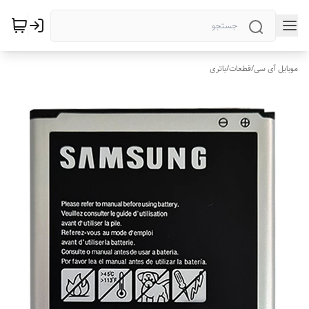
موبایل آی سی
/
قطعات
/
باتری