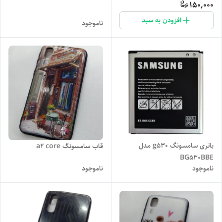
150,000
افزودن به سبد
ناموجود
باتری سامسونگ g530 مدل
قاب سامسونگ a2 core
BG530BBE
ناموجود
ناموجود