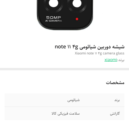
شیشه دوربین شیائومی note 11 4g
Xiaomi note 11 4g camera glass
برند:
xiaomi
مشخصات
برند
شیائومی
گارانتی
سلامت فیزیکی کالا