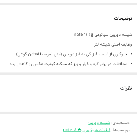
توضیحات
شیشه دوربین شیائومی note 11 4g
وظایف اصلی شیشه لنز
جلوگیری از آسیب فیزیکی به لنز دوربین (مثل ضربه یا افتادن گوشی)
محافظت در برابر گرد و غبار و پرز که ممکنه کیفیت عکس رو کاهش بده
مانع ورود رطوبت و آب به لنز حساس دوربین
حفظ شفافیت تصویر با جلوگیری از خراش یا ساییدگی روی لنز
نظرات
💡 جنس شیشه لنز
معمولاً از شیشه‌های مقاوم حرارت‌دیده ساخته می‌شه که در برابر فشار و
دسته‌بندی
:
خراش مقاوم‌ان.
شیشه دوربین
برچسب‌ها :
قطعات شیائومی note 11 4g
برخی مدل‌ها از شیشه‌های ضد بازتاب (Anti-reflective) استفاده می‌کنن