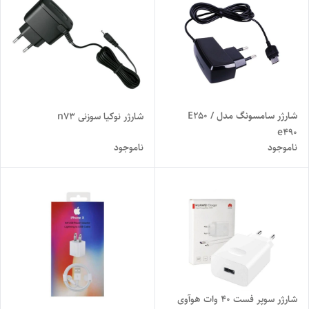
شارژر سامسونگ مدل E250 /
شارژر نوکیا سوزنی n73
e490
ناموجود
ناموجود
شارژر سوپر فست 40 وات هوآوی