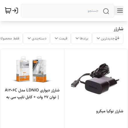
شارژر
جدیدترین
برندها
قیمت
دسته‌بندی
فقط محصولات
شارژر دیواری LDNIO مدل A1206C
| توان ۲۷ وات + کابل تایپ سی به
آیفون
شارژر نوکیا میکرو