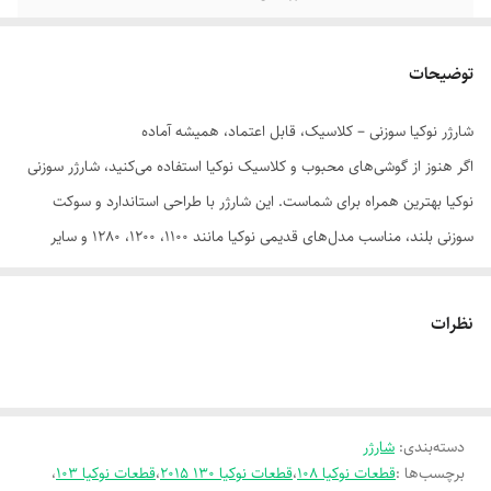
گارانتی
سلامت فیزیکی و اصالت کالا
توضیحات
شارژر نوکیا سوزنی – کلاسیک، قابل اعتماد، همیشه آماده
اگر هنوز از گوشی‌های محبوب و کلاسیک نوکیا استفاده می‌کنید، شارژر سوزنی
نوکیا بهترین همراه برای شماست. این شارژر با طراحی استاندارد و سوکت
سوزنی بلند، مناسب مدل‌های قدیمی نوکیا مانند 1100، 1200، 1280 و سایر
گوشی‌های دکمه‌ای است.
✅ ویژگی‌های محصول:
نظرات
- نوع اتصال: سوکت سوزنی ریز (2mm)
- ولتاژ ورودی: 100-240V
- ولتاژ خروجی: 5V – مناسب برای شارژ ایمن گوشی‌های ساده
دسته‌بندی
:
شارژر
- کیفیت ساخت: اورجینال، تست‌شده، بدون نویز یا خرابی
برچسب‌ها :
قطعات نوکیا 108
،
قطعات نوکیا 130 2015
،
قطعات نوکیا 103
،
- طول کابل: استاندارد و مقاوم در برابر خم شدن و کشیدگی