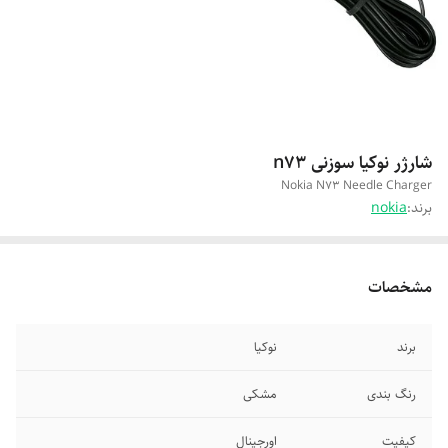
شارژر نوکیا سوزنی n73
Nokia N73 Needle Charger
برند:
nokia
مشخصات
برند
نوکیا
رنگ بندی
مشکی
کیفیت
اورجینال