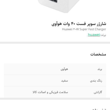
شارژر سوپر فست 40 وات هوآوی
Huawei 40W Super Fast Charger
برند:
huawei
مشخصات
برند
هوآوی
رنگ بندی
سفید
گارانتی
سلامت فیزیکی و اصالت کالا
نوع
40 وات 2 شاخه