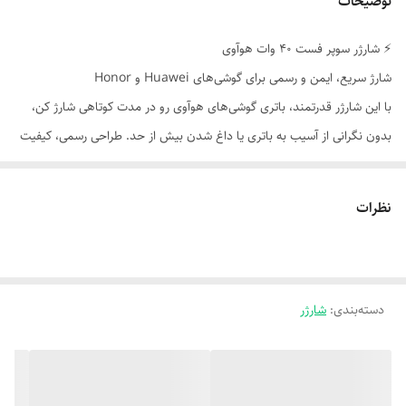
توضیحات
کابل شارژ
دارد
⚡ شارژر سوپر فست ۴۰ وات هوآوی
شارژ سریع، ایمن و رسمی برای گوشی‌های Huawei و Honor
با این شارژر قدرتمند، باتری گوشی‌های هوآوی رو در مدت کوتاهی شارژ کن،
بدون نگرانی از آسیب به باتری یا داغ شدن بیش از حد. طراحی رسمی، کیفیت
ساخت بالا و پشتیبانی از فناوری‌های شارژ هوشمند، این مدل رو به انتخابی
عالی برای کاربران حرفه‌ای تبدیل کرده.
نظرات
---
⚙️ مشخصات فنی
- توان خروجی: 40 وات واقعی
دسته‌بندی
- نوع درگاه: USB-A
:
شارژر
- کابل همراه: USB-A به Type-C
- ولتاژ خروجی: 5V⎓2A / 9V⎓2A / 10V⎓4A
- فناوری شارژ: Huawei SuperCharge