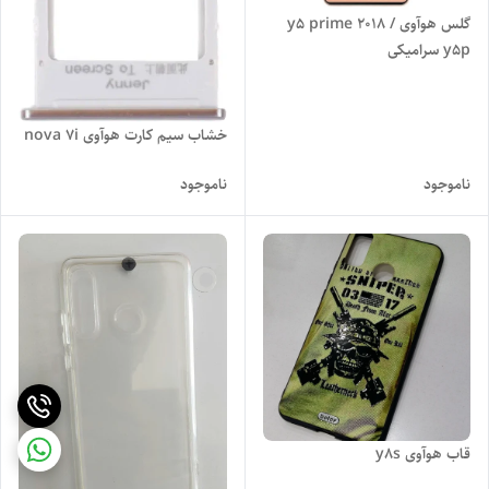
گلس هوآوی y5 prime 2018 /
y5p سرامیکی
خشاب سیم کارت هوآوی nova 7i
ناموجود
ناموجود
قاب هوآوی y8s