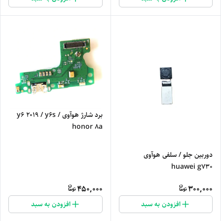
برد شارژ هوآوی y6 2019 / y6s /
honor 8a
دوربین جلو / سلفی هوآوی
huawei g730
450,000
300,000
افزودن به سبد
افزودن به سبد