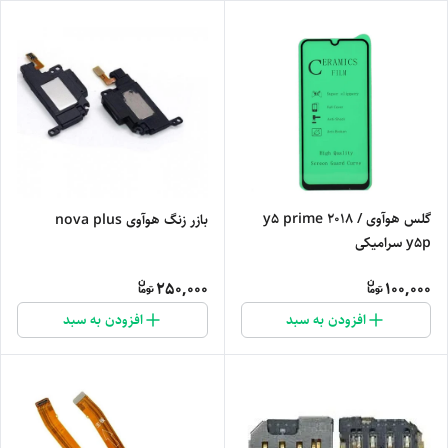
گلس هوآوی y5 prime 2018 /
بازر زنگ هوآوی nova plus
y5p سرامیکی
250,000
100,000
افزودن به سبد
افزودن به سبد