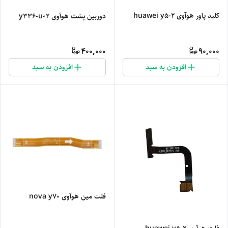
کلید پاور هوآوی huawei y5-2
دوربین پشت هوآوی y336-u02
400,000
90,000
افزودن به سبد
افزودن به سبد
فلت مین هوآوی nova y70