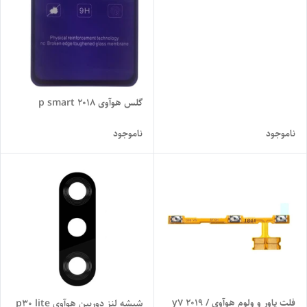
گلس هوآوی p smart 2018
ناموجود
ناموجود
فلت پاور و ولوم هوآوی y7 2019 /
شیشه لنز دوربین هوآوی p30 lite