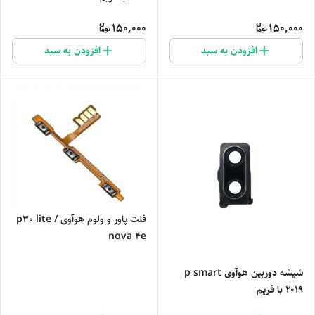
150,000
150,000
افزودن به سبد
افزودن به سبد
فلت پاور و ولوم هوآوی p30 lite /
nova 4e
شیشه دوربین هوآوی p smart
2019 با فریم