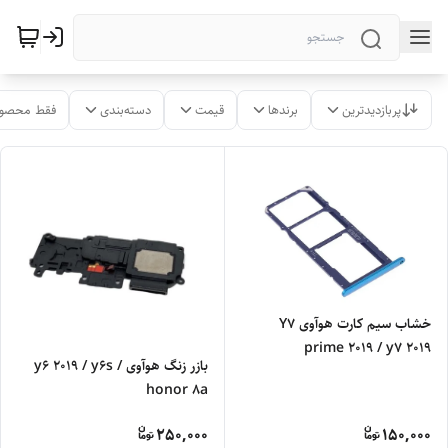
پربازدیدترین
برندها
قیمت
دسته‌بندی
فقط محصول
خشاب سیم کارت هوآوی Y7
prime 2019 / y7 2019
بازر زنگ هوآوی y6 2019 / y6s /
honor 8a
250,000
150,000