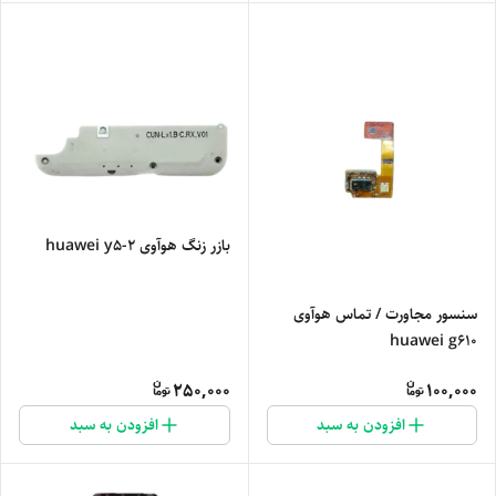
بازر زنگ هوآوی huawei y5-2
سنسور مجاورت / تماس هوآوی
huawei g610
250,000
100,000
افزودن به سبد
افزودن به سبد