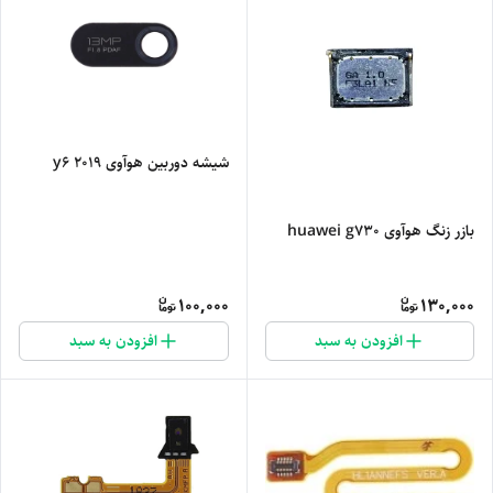
شیشه دوربین هوآوی y6 2019
بازر زنگ هوآوی huawei g730
100,000
130,000
افزودن به سبد
افزودن به سبد