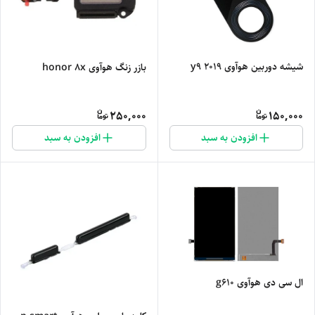
شیشه دوربین هوآوی y9 2019
بازر زنگ هوآوی honor 8x
250,000
150,000
افزودن به سبد
افزودن به سبد
ال سی دی هوآوی g610