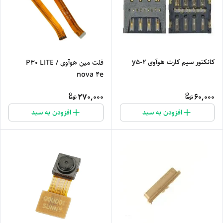
کانکتور سیم کارت هوآوی y5-2
فلت مین هوآوی P30 LITE /
nova 4e
270,000
60,000
افزودن به سبد
افزودن به سبد