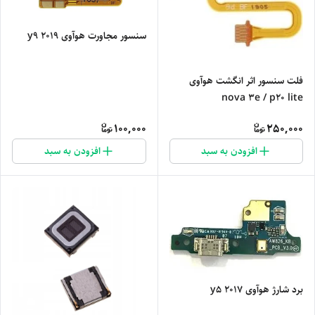
سنسور مجاورت هوآوی y9 2019
فلت سنسور اثر انگشت هوآوی
nova 3e / p20 lite
100,000
250,000
افزودن به سبد
افزودن به سبد
برد شارژ هوآوی y5 2017