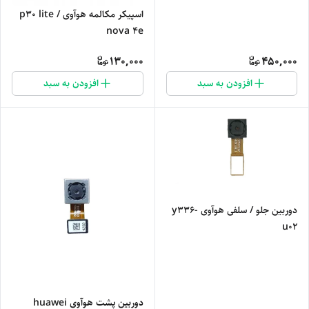
اسپیکر مکالمه هوآوی p30 lite /
nova 4e
130,000
450,000
افزودن به سبد
افزودن به سبد
دوربین جلو / سلفی هوآوی y336-
u02
دوربین پشت هوآوی huawei