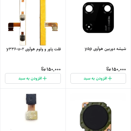
شیشه دوربین هوآوی y5p
فلت پاور و ولوم هوآوی y336-u02
150,000
150,000
افزودن به سبد
افزودن به سبد