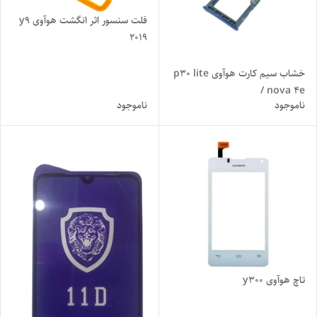
فلت سنسور اثر انگشت هوآوی y9
2019
خشاب سیم کارت هوآوی p30 lite
/ nova 4e
ناموجود
ناموجود
تاچ هوآوی y300