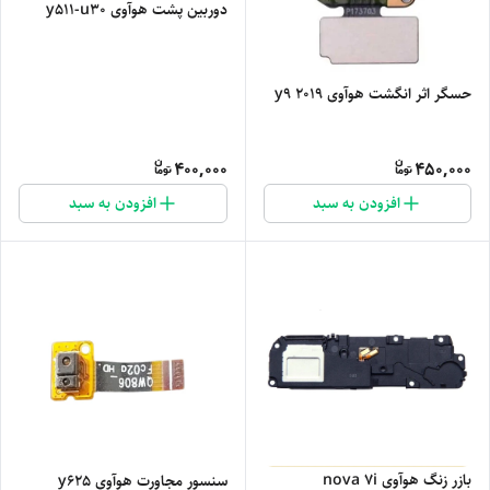
دوربین پشت هوآوی y511-u30
حسگر اثر انگشت هوآوی y9 2019
400,000
450,000
افزودن به سبد
افزودن به سبد
بازر زنگ هوآوی nova 7i
سنسور مجاورت هوآوی y625