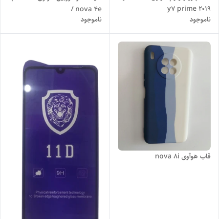
y7 prime 2019
/ nova 4e
ناموجود
ناموجود
قاب هوآوی nova 8i