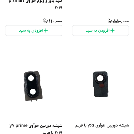
کلید پاور و ولوم هوآوی p smart
2019
110,000
550,000
افزودن به سبد
افزودن به سبد
شیشه دوربین هوآوی y6s با فریم
شیشه دوربین هوآوی y7 prime
2019 با فریم