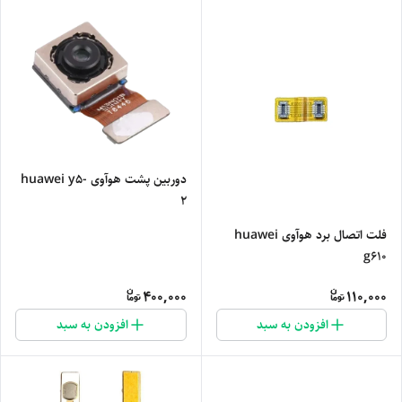
دوربین پشت هوآوی huawei y5-
2
فلت اتصال برد هوآوی huawei
g610
400,000
110,000
افزودن به سبد
افزودن به سبد