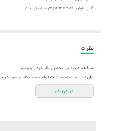
گلس هوآوی y7 prime 2019 سرامیکی مات
استفاده از گلس باکیفیت یک انتخاب هوشمندانه برای افزای
🧩 انواع گلس و محافظ صفحه:
نظرات
| گلس معمولی (2D) | پوشش تخت، قیمت اقتصادی
| گلس فول‌گلس (3D/5D/9D) | پوشش کامل تا لبه‌ها، طراحی خمیده
شما هم درباره این محصول نظر خود را بنویسید.
| گلس مات (Anti-Glare) | کاهش بازتاب نور، مناسب فضای باز
برای ثبت نظر، لازم است ابتدا وارد حساب کاربری خود شوید.
| گلس پرایوسی (Privacy) | محدود کردن زاویه دید، حفظ حریم شخصی
افزودن نظر
| محافظ نانو (Nano Film) | بسیار نازک، انعطاف‌پذیر، ضدترک
| محافظ سرامیکی (Ceramic) | مقاوم در برابر ترک، انعطاف‌پذیرتر از گلس
📌 ویژگی‌های مهم در انتخاب گلس:
شفافیت بالا: حفظ کیفیت تصویر و رنگ‌های واقعی صفح
ضدخش و ضدضربه: مقاومت در برابر کلید، سکه، سقوط 