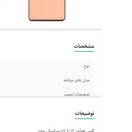
مشخصات
نوع
مدل های مشابه
توضیحات تصویر
توضیحات
گلس هوآوی y7 2019 سرامیکی مات