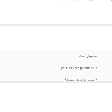
سرامیکی مات
y7 2019 / y7 prime 2019
*تصویر به عنوان نمونه*