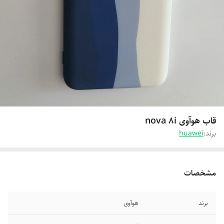
قاب هوآوی nova 8i
برند:
huawei
مشخصات
برند
هوآوی