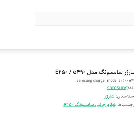
رژر سامسونگ مدل E250 / e490
Samsung charger model E250 / e4
ند:
samsung
ته‌بندی
:
شارژر
چسب‌ها :
لوازم جانبی سامسونگ e250