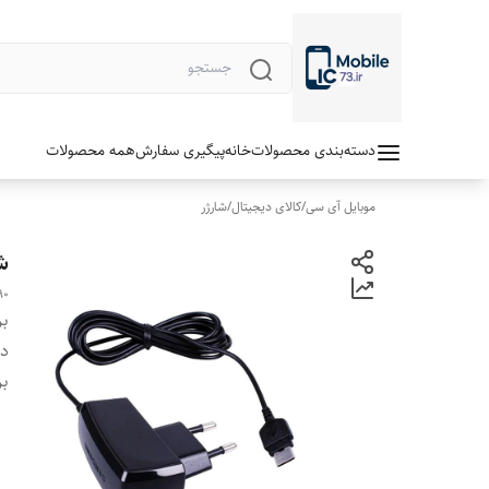
دسته‌بندی محصولات
خانه
پیگیری سفارش
همه محصولات
موبایل آی سی
/
کالای دیجیتال
/
شارژر
شا
90
بر
دس
بر