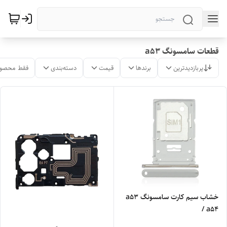
قطعات سامسونگ a53
پربازدیدترین
برندها
قیمت
دسته‌بندی
فقط محصول
خشاب سیم کارت سامسونگ a53
/ a54