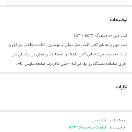
توضیحات
فلت مین سامسونگ a53 / a536
فلت مین یا همان کابل فلت اصلی، یکی از مهم‌ترین قطعات داخلی موبایل و
تبلت محسوب می‌شه. این کابل باریک و انعطاف‌پذیر، نقش پل ارتباطی بین
اجزای مختلف دستگاه رو ایفا می‌کنه—مثل مادربرد، صفحه‌نمایش، تاچ،
دوربین، دکمه‌ها و سایر قطعات.
🧠 ساختار فلت مین
نظرات
از چندین سیم رسانا تشکیل شده که به‌صورت موازی کنار هم قرار گرفتن.
ظاهرش شبیه روبان یا نوار باریکه.
به انگلیسی بهش می‌گن Flexible Flat Cable (FFC).
دسته‌بندی
:
فلت مین
📱 کاربردهای فلت مین در موبایل و تبلت
برچسب‌ها :
قطعات سامسونگ a53
انتقال داده بین مادربرد و صفحه‌نمایش (برای نمایش تصویر و پاسخ به