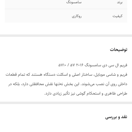
برند
سامسونگ
کیفیت
روکاری
توضیحات
فریم ال سی دی سامسونگ a710 / a7 2016
فریم و شاسی موبایل، ساختار اصلی و اسکلت دستگاه هستند که تمام قطعات
داخلی روی آن نصب می‌شوند. این بخش نه‌تنها نقش محافظتی دارد، بلکه در
طراحی ظاهری و استحکام گوشی نیز تأثیر زیادی دارد.
📌 اجزای اصلی فریم و شاسی:
فریم میانی (Middle Frame): محل اتصال برد اصلی، باتری، LCD و سایر
نقد و بررسی
قطعات. معمولاً از آلومینیوم یا پلاستیک فشرده ساخته می‌شود.
شاسی پشتی (Back Housing): قاب پشتی گوشی که ممکن است از جنس