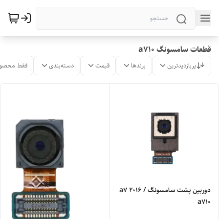
قطعات سامسونگ a710
پربازدیدترین
برندها
قیمت
دسته‌بندی
فقط محصول
دوربین پشت سامسونگ a7 2016 /
a710