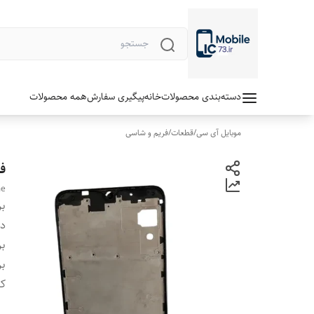
دسته‌بندی محصولات
خانه
پیگیری سفارش
همه محصولات
موبایل آی سی
/
قطعات
/
فریم و شاسی
فر
me
بر
دس
بر
بر
ک