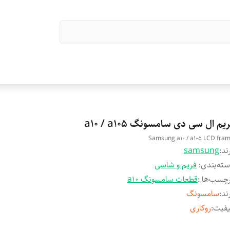
یم ال سی دی سامسونگ a10 / a105
Samsung a10 / a105 LCD fra
ند:
samsung
ته‌بندی
:
فریم و شاسی
چسب‌ها :
قطعات سامسونگ a10
ند
:
سامسونگ
یفیت
:
روکاری