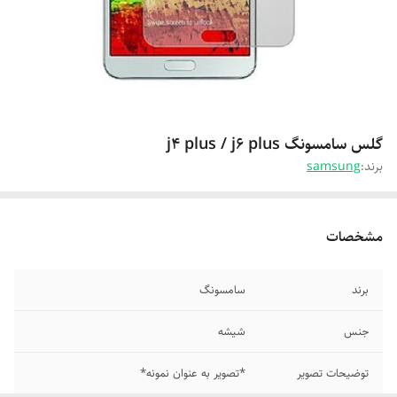
گلس سامسونگ j4 plus / j6 plus
برند:
samsung
مشخصات
برند
سامسونگ
جنس
شیشه
توضیحات تصویر
*تصویر به عنوان نمونه*