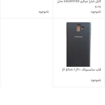
کابل شارژ میکرو sasathree مدل
s01v
ناموجود
ناموجود
قاب سامسونگ j6 plus / j610
ناموجود