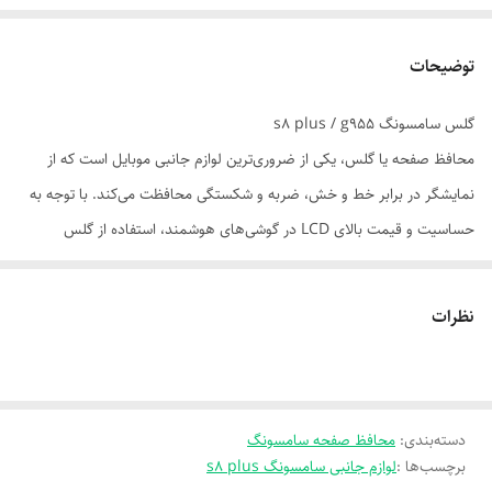
توضیحات
گلس سامسونگ s8 plus / g955
محافظ صفحه یا گلس، یکی از ضروری‌ترین لوازم جانبی موبایل است که از
نمایشگر در برابر خط و خش، ضربه و شکستگی محافظت می‌کند. با توجه به
حساسیت و قیمت بالای LCD در گوشی‌های هوشمند، استفاده از گلس
باکیفیت یک انتخاب هوشمندانه برای افزایش عمر دستگاه است.
🧩 انواع گلس و محافظ صفحه:
نظرات
| گلس معمولی (2D) | پوشش تخت، قیمت اقتصادی
| گلس فول‌گلس (3D/5D/9D) | پوشش کامل تا لبه‌ها، طراحی خمیده
| گلس مات (Anti-Glare) | کاهش بازتاب نور، مناسب فضای باز
دسته‌بندی
:
| گلس پرایوسی (Privacy) | محدود کردن زاویه دید، حفظ حریم شخصی
محافظ صفحه سامسونگ
برچسب‌ها :
لوازم جانبی سامسونگ s8 plus
| محافظ نانو (Nano Film) | بسیار نازک، انعطاف‌پذیر، ضدترک