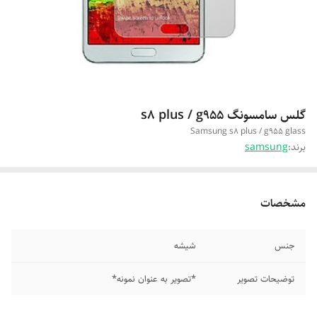
گلس سامسونگ s8 plus / g955
Samsung s8 plus / g955 glass
برند:
samsung
مشخصات
جنس
شیشه
توضیحات تصویر
*تصویر به عنوان نمونه*