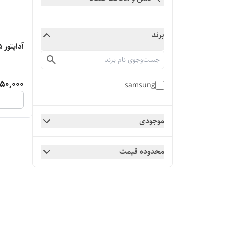
برند
آداپتور 15 وات سامسونگ
50,000
samsung
موجودی
محدوده قیمت