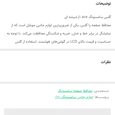
توضیحات
گلس سامسونگ j1 ace شیشه ای
محافظ صفحه یا گلس، یکی از ضروری‌ترین لوازم جانبی موبایل است که از
نمایشگر در برابر خط و خش، ضربه و شکستگی محافظت می‌کند. با توجه به
حساسیت و قیمت بالای LCD در گوشی‌های هوشمند، استفاده از گلس
باکیفیت یک انتخاب هوشمندانه برای افزایش عمر دستگاه است.
🧩 انواع گلس و محافظ صفحه:
نظرات
| گلس معمولی (2D) | پوشش تخت، قیمت اقتصادی
| گلس فول‌گلس (3D/5D/9D) | پوشش کامل تا لبه‌ها، طراحی خمیده
| گلس مات (Anti-Glare) | کاهش بازتاب نور، مناسب فضای باز
دسته‌بندی
:
| گلس پرایوسی (Privacy) | محدود کردن زاویه دید، حفظ حریم شخصی
محافظ صفحه سامسونگ
برچسب‌ها :
لوازم جانبی سامسونگ j110
| محافظ نانو (Nano Film) | بسیار نازک، انعطاف‌پذیر، ضدترک
| محافظ سرامیکی (Ceramic) | مقاوم در برابر ترک، انعطاف‌پذیرتر از گلس