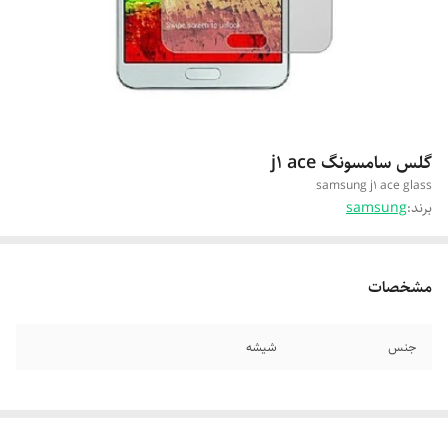
گلس سامسونگ j1 ace
samsung j1 ace glass
برند:
samsung
مشخصات
جنس
شیشه