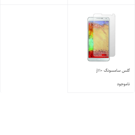
گلس سامسونگ j110
ناموجود