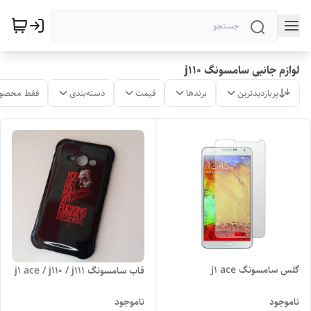
لوازم جانبی سامسونگ j110
پربازدیدترین
برندها
قیمت
دسته‌بندی
فقط محصول
گلس سامسونگ j1 ace
قاب سامسونگ j1 ace / j110 / j111
ناموجود
ناموجود