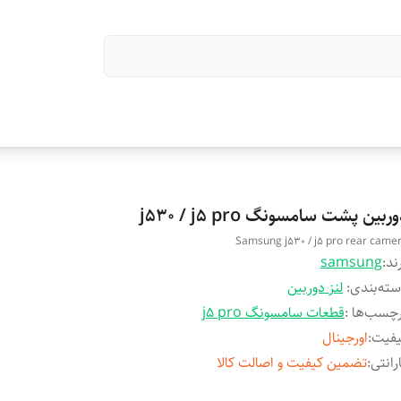
ربین پشت سامسونگ j530 / j5 pro
Samsung j530 / j5 pro rear came
ند:
samsung
ته‌بندی
:
لنز دوربین
چسب‌ها :
قطعات سامسونگ j5 pro
یفیت
:
اورجینال
رانتی
:
تضمین کیفیت و اصالت کالا