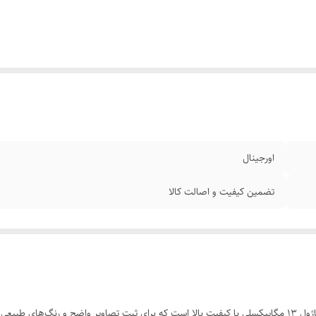
اورجینال
تضمین کیفیت و اصالت کالا
دوربین پشت سامسونگ Galaxy J5 Pro (مدل J530) یک ماژول 13 مگاپیکسلی با کیفیت بالا است که برای ثبت تص