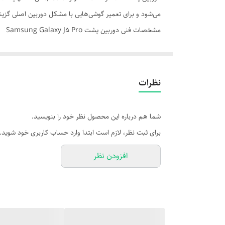
می‌شود و برای تعمیر گوشی‌هایی با مشکل دوربین اصلی گز
مشخصات فنی دوربین پشت Samsung Galaxy J5 Pro
| رزولوشن لنز اصلی | 13 مگاپیکسل، دیافراگم f/1.7
| نوع فوکوس | فوکوس خودکار (Auto Focus)
نظرات
| کیفیت فیلم‌برداری | Full HD 1080p با نرخ 30 فریم بر ثانیه
| مدل سازگار | Galaxy J5 Pro 2017 – شماره فنی SM-J530F, SM-J530Y و سایر نسخه‌ها
شما هم درباره این محصول نظر خود را بنویسید.
| ابعاد ماژول | حدود 20×10×5 میلی‌متر، وزن 20 گرم
برای ثبت نظر، لازم است ابتدا وارد حساب کاربری خود شوید.
افزودن نظر
🎯 مزایای استفاده از دوربین پشت سالم و باکیفیت
- ثبت تصاویر با وضوح بالا و رنگ‌های طبیعی حتی در نور ک
- فیلم‌برداری روان و مناسب برای استفاده روزمره
- بازگرداندن عملکرد اصلی گوشی پس از خرابی دوربین
- نصب آسان برای تعمیرکاران حرفه‌ای با ابزار استاندارد