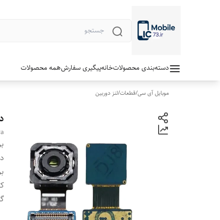
دسته‌بندی محصولات
خانه
پیگیری سفارش
همه محصولات
موبایل آی سی
/
قطعات
/
لنز دوربین
دو
ra
بر
دس
بر
ک
گا