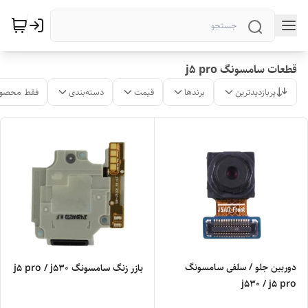
قطعات سامسونگ j5 pro
پربازدیدترین
برندها
قیمت
دسته‌بندی
فقط محصول
دوربین جلو / سلفی سامسونگ
بازر زنگ سامسونگ j5 pro / j530
j530 / j5 pro