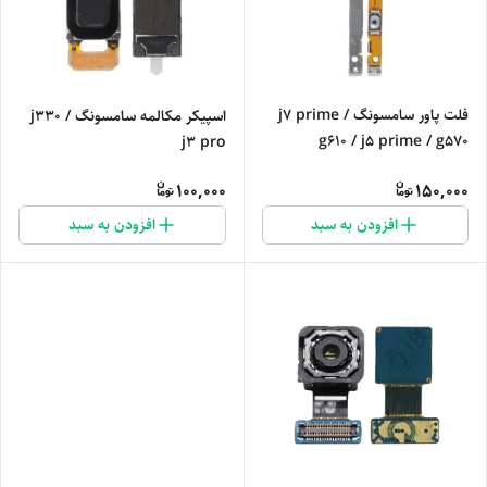
فلت پاور سامسونگ j7 prime /
اسپیکر مکالمه سامسونگ j330 /
g610 / j5 prime / g570
j3 pro
100,000
150,000
افزودن به سبد
افزودن به سبد