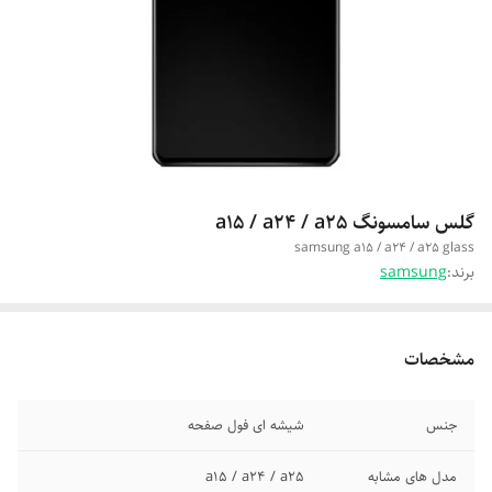
گلس سامسونگ a15 / a24 / a25
samsung a15 / a24 / a25 glass
برند:
samsung
مشخصات
جنس
شیشه ای فول صفحه
مدل های مشابه
a15 / a24 / a25