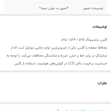
توضیحات تصویر
*تصویر به عنوان نمونه*
توضیحات
گلس سامسونگ a15 / a24 / a25
محافظ صفحه یا گلس، یکی از ضروری‌ترین لوازم جانبی موبایل است که از
نمایشگر در برابر خط و خش، ضربه و شکستگی محافظت می‌کند. با توجه به
حساسیت و قیمت بالای LCD در گوشی‌های هوشمند، استفاده از گلس
باکیفیت یک انتخاب هوشمندانه برای افزایش عمر دستگاه است.
🧩 انواع گلس و محافظ صفحه:
نظرات
| گلس معمولی (2D) | پوشش تخت، قیمت اقتصادی
| گلس فول‌گلس (3D/5D/9D) | پوشش کامل تا لبه‌ها، طراحی خمیده
| گلس مات (Anti-Glare) | کاهش بازتاب نور، مناسب فضای باز