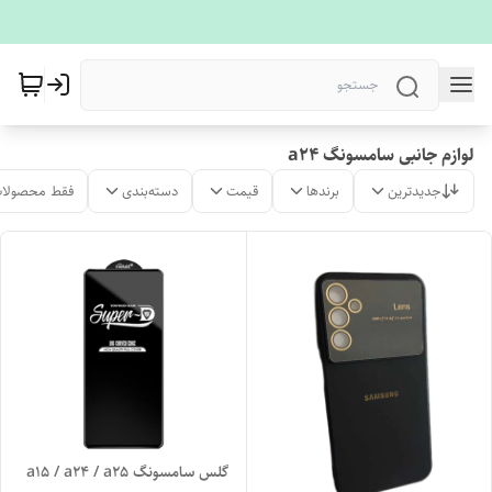
لوازم جانبی سامسونگ a24
جدیدترین
برندها
قیمت
دسته‌بندی
فقط محصولات
گلس سامسونگ a15 / a24 / a25