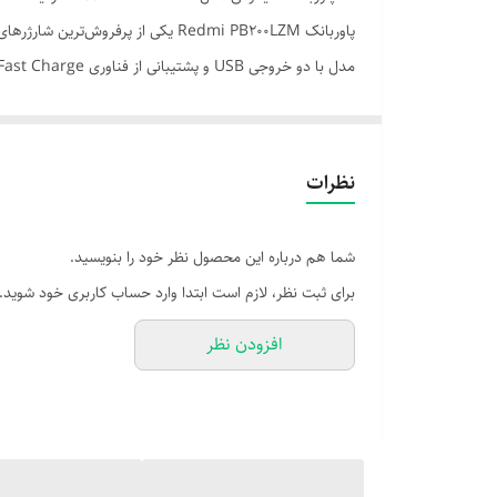
پاوربانک Redmi PB200LZM یکی از 
مدل با دو خروجی USB و پشتیبانی از فناوری Fast Charge، امکان شارژ همزمان دو دستگاه را فراهم می‌کند.
✨ ویژگی‌های کلیدی:
- ظرفیت: ۲۰۰۰۰ میلی‌آمپر ساعت (74Wh)
- نوع باتری: لیتیوم پلیمر با دوام بالا
نظرات
- درگاه‌های ورودی: Micro USB و USB Type-C
- درگاه‌های خروجی: ۲ عدد USB Type-A
شما هم درباره این محصول نظر خود را بنویسید.
- حداکثر توان خروجی: 18 وات (فست شارژ)
برای ثبت نظر، لازم است ابتدا وارد حساب کاربری خود شوید.
- قابلیت شارژ همزمان: دارد
افزودن نظر
- نمایش شارژ: نشانگر LED
- ابعاد: 27×73×154 میلی‌متر
- وزن: حدود 435 گرم
- جنس بدنه: پلاستیک ABS مقاوم
✅ مزایا: