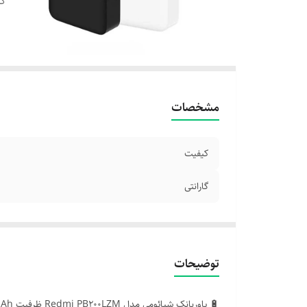
گا
مشخصات
کیفیت
گارانتی
توضیحات
🔋 پاوربانک شیائومی مدل Redmi PB200LZM ظرفیت 20000mAh