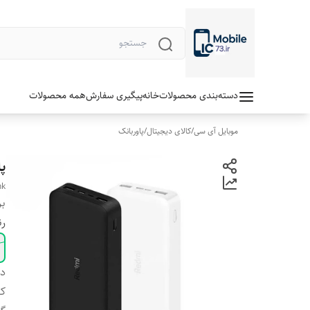
دسته‌بندی محصولات
خانه
پیگیری سفارش
همه محصولات
موبایل آی سی
/
کالای دیجیتال
/
پاوربانک
پاوربا
nk
بر
ر
دس
ک