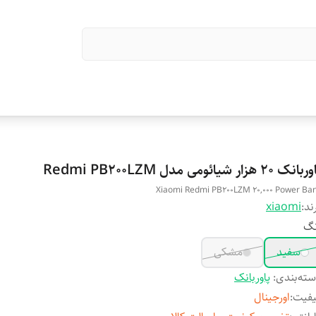
نک 20 هزار شیائومی مدل Redmi PB200LZM
Xiaomi Redmi PB200LZM 20,000 Power Ba
ند:
xiaomi
نگ
سفید
مشکی
ته‌بندی
:
پاوربانک
یفیت
:
اورجینال