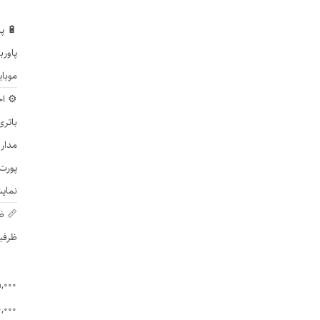
🔋 پ
پاورب
موبایل
⚙️ اج
باتری
مدار 
پورت‌های 
نمایشگر یا چرا
📏 ظ
ظرفیت پاوربان
,000 mAh
,000 mAh