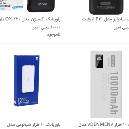
پاور بانک سانرایز مدل P21 ظرفیت
پاوربانک اکسی
10000 میلی آمپر
ناموجود
پاوربانک 10 هزار vDENMENv مدل
پاوربانک 10 هزار شیائومی مدل