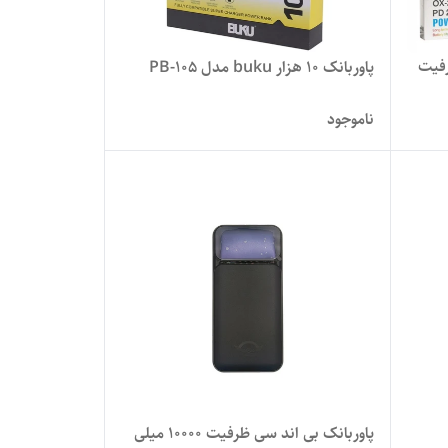
ژن مدل OX-220 ظرفیت
پاوربانک 10 هزار buku مدل PB-105
ناموجود
پاوربانک بی اند سی ظرفیت 10000 میلی