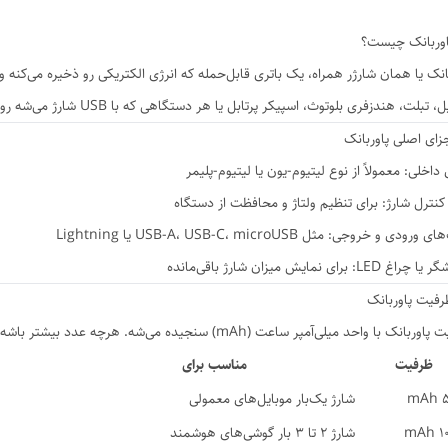
اوربانک چیست؟
انک یا همان شارژر همراه، یک باتری قابل‌حمله که انرژی الکتریکی رو ذخیره می‌کنه و
، تبلت، هندزفری بلوتوث، اسپیکر پرتابل یا هر دستگاهی که با USB شارژ می‌شه رو شارژ کنه.
زای اصلی پاوربانک
 داخلی: معمولاً از نوع لیتیوم-یون یا لیتیوم-پلیمر
کنترل شارژ: برای تنظیم ولتاژ و محافظت از دستگاه
ورودی و خروجی: مثل USB-A، USB-C، microUSB یا Lightning
غ LED: برای نمایش میزان شارژ باقی‌مانده
رفیت پاوربانک
ک با واحد میلی‌آمپر ساعت (mAh) سنجیده می‌شه. هرچه عدد بیشتر باشه، دفعات شارژ بیشتری می‌تونه انجام بده:
ظرفیت
مناسب برای
5
شارژ یک‌بار موبایل‌های معمولی
10
شارژ ۲ تا ۳ بار گوشی‌های هوشمند