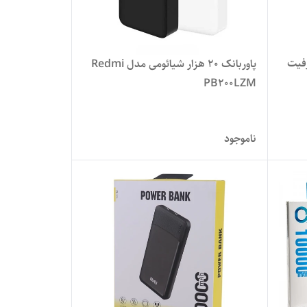
د سی مدل h31a ظرفیت
پاوربانک 20 هزار شیائومی مدل Redmi
PB200LZM
ناموجود