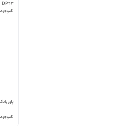
DP43
ناموجود
پاوربانک 30 هزار mazares مدل 
ناموجود