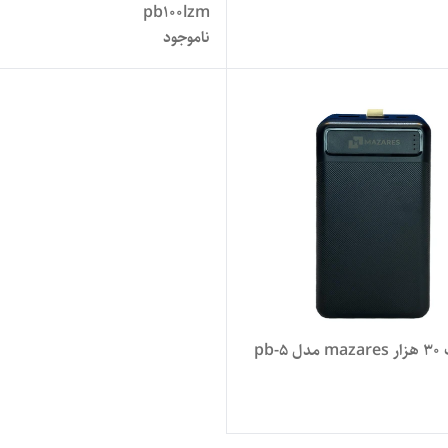
pb100lzm
ناموجود
pb-5