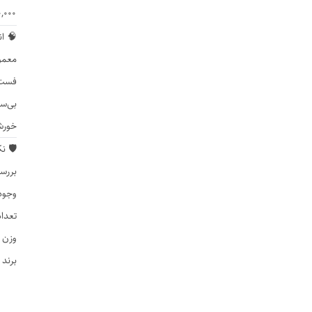
20,000 mAh و 
🧠 ان
معمول
فست شارژ (Charge / PD
بی‌سیم (Wireless): بدون نیا
خورش
🛡️ 
بررس
وجود
تعداد
وزن و
برند 