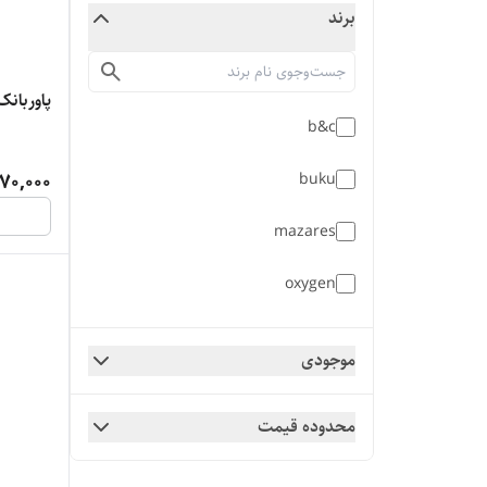
برند
پاوربانک 10 هزار buku مدل 06
b&c
270,000
buku
mazares
oxygen
sunrise
موجودی
vDENMENv
محدوده قیمت
xiaomi