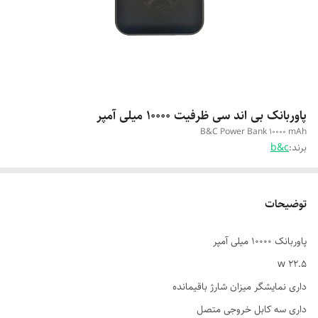
پاوربانک بی اند سی ظرفیت 10000 میلی آمپر
B&C Power Bank 10000 mAh
برند:
b&c
توضیحات
پاوربانک 10000 میلی آمپر
۲۲.۵ w
داری نمایشگر میزان شارژ باقیمانده
داری سه کابل خروجی متصل