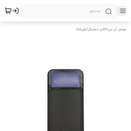
موبایل آی سی
/
کالای دیجیتال
/
پاوربانک