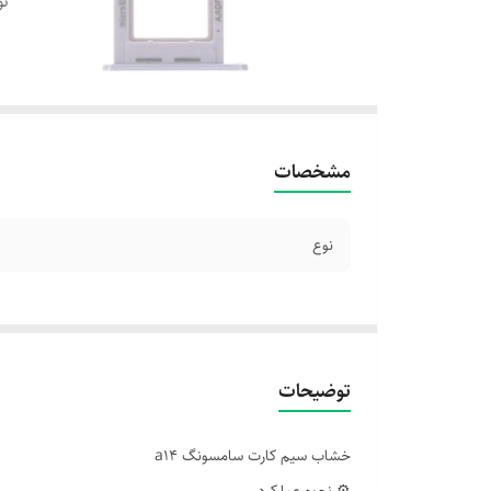
نو
مشخصات
نوع
توضیحات
خشاب سیم کارت سامسونگ a14