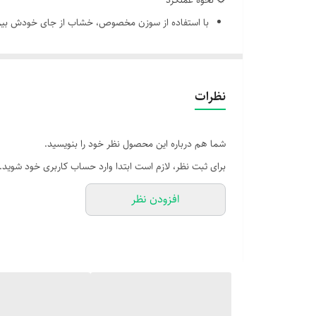
⚙️ نحوه عملکرد
با استفاده از سوزن مخصوص، خشاب از جای خودش بیرو
سیم‌کارت داخل خشاب قرار می‌گیره و دوباره به داخل گو
اتصال دقیق خشاب باعث می‌شه سیم‌کارت به پایه‌های کا
نکات مهم در نگهداری و تعویض
نظرات
از فشار زیاد یا ابزار نامناسب برای بیرون آوردن خشاب ا
در صورت شکستگی یا خرابی، خشاب باید تعویض بشه—اس
شما هم درباره این محصول نظر خود را بنویسید.
خشاب‌های اورجینال معمولاً با مدل گوشی سازگارن و بهتر
برای ثبت نظر، لازم است ابتدا وارد حساب کاربری خود شوید.
افزودن نظر