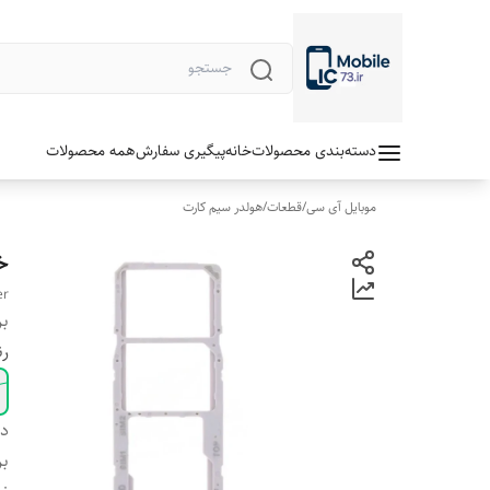
دسته‌بندی محصولات
خانه
پیگیری سفارش
همه محصولات
موبایل آی سی
/
قطعات
/
هولدر سیم کارت
خ
er
بر
ر
دس
بر