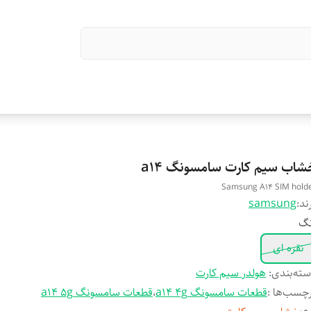
شاب سیم کارت سامسونگ a14
Samsung A14 SIM hold
ند:
samsung
نگ
نقره ای
ته‌بندی
:
هولدر سیم کارت
چسب‌ها :
قطعات سامسونگ a14 4g
،
قطعات سامسونگ a14 5g