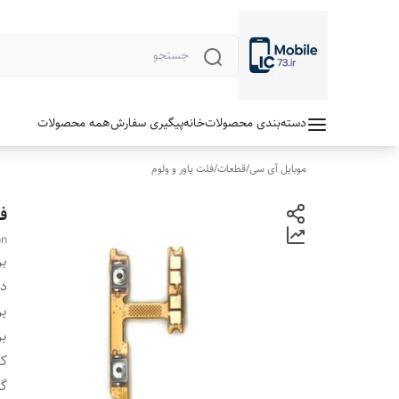
دسته‌بندی محصولات
خانه
پیگیری سفارش
همه محصولات
موبایل آی سی
/
قطعات
/
فلت پاور و ولوم
فل
on
بر
دس
بر
بر
ک
گا