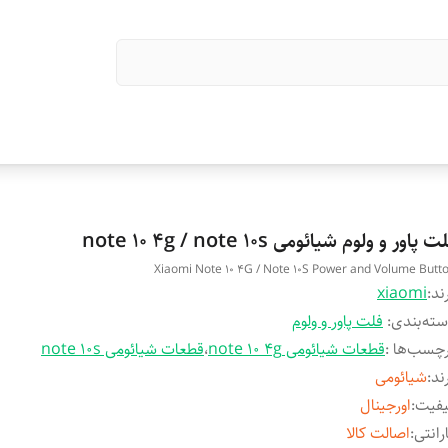
ت پاور و ولوم شیائومی note 10 4g / note 10s
Xiaomi Note 10 4G / Note 10S Power and Volume Butt
ند:
xiaomi
ته‌بندی
:
فلت پاور و ولوم
چسب‌ها :
قطعات شیائومی note 10 4g
،
قطعات شیائومی note 10s
ند
:
شیائومی
یفیت
:
اورجینال
رانتی
:
اصالت کالا